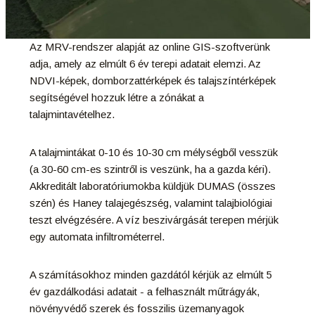
Az MRV-rendszer alapját az online GIS-szoftverünk
adja, amely az elmúlt 6 év terepi adatait elemzi. Az
NDVI-képek, domborzattérképek és talajszíntérképek
segítségével hozzuk létre a zónákat a
talajmintavételhez.
A talajmintákat 0-10 és 10-30 cm mélységből vesszük
(a 30-60 cm-es szintről is veszünk, ha a gazda kéri).
Akkreditált laboratóriumokba küldjük DUMAS (összes
szén) és Haney talajegészség, valamint talajbiológiai
teszt elvégzésére. A víz beszivárgását terepen mérjük
egy automata infiltrométerrel.
A számításokhoz minden gazdától kérjük az elmúlt 5
év gazdálkodási adatait - a felhasznált műtrágyák,
növényvédő szerek és fosszilis üzemanyagok