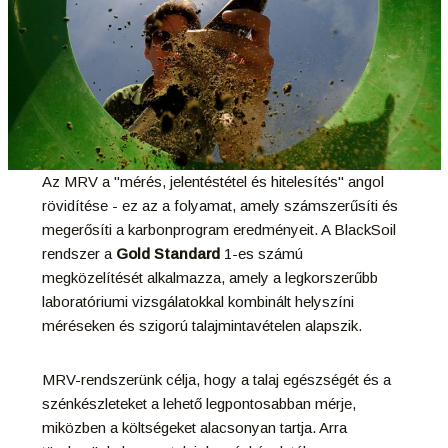
Az MRV a "mérés, jelentéstétel és hitelesítés" angol
rövidítése - ez az a folyamat, amely számszerűsíti és
megerősíti a karbonprogram eredményeit. A BlackSoil
rendszer a
Gold Standard
1-es számú
megközelítését alkalmazza, amely a legkorszerűbb
laboratóriumi vizsgálatokkal kombinált helyszíni
méréseken és szigorú talajmintavételen alapszik.
MRV-rendszerünk célja, hogy a talaj egészségét és a
szénkészleteket a lehető legpontosabban mérje,
miközben a költségeket alacsonyan tartja. Arra