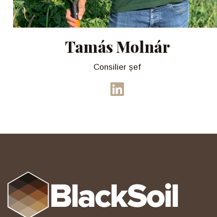
Tamás Molnár
Consilier șef