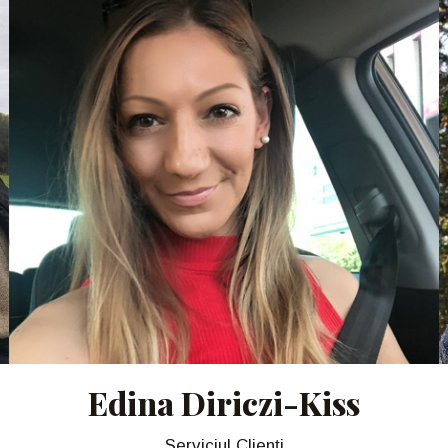
Edina Diriczi-Kiss
Serviciul Clienți