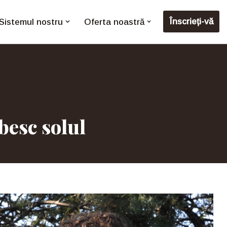
Înscrieți-vă
Sistemul nostru
Oferta noastră
besc solul