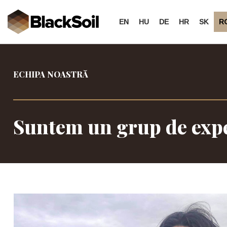
EN
HU
DE
HR
SK
R
Treci
la
conținut
ECHIPA NOASTRĂ
Suntem un grup de exper