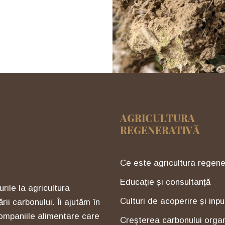
AGRICULTURA
REGENERATIVĂ
Ce este agricultura regene
Educație și consultanță
rile la agricultura
Culturi de acoperire și inpu
rii carbonului. Îi ajutăm în
 companiile alimentare care
Creșterea carbonului organ