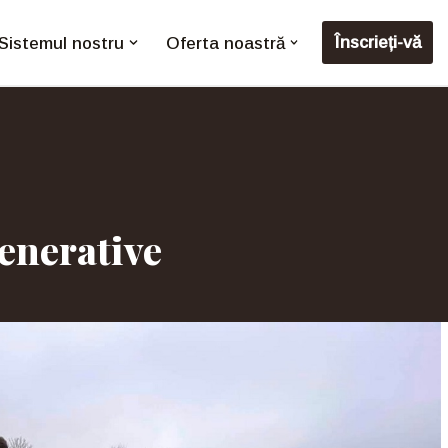
Înscrieți-vă
Sistemul nostru
Oferta noastră
enerative