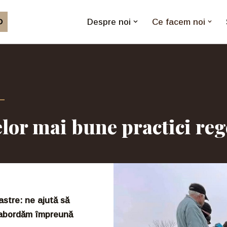
Despre noi
Ce facem noi
O
lor mai bune practici reg
astre: ne ajută să
ă abordăm împreună