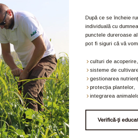
După ce se încheie ru
individuală cu dumnea
punctele dureroase ale
pot fi siguri că vă vo
culturi de acoperire
sisteme de cultivare
gestionarea nutrienți
protecția plantelor,
integrarea animalelo
Verifică-ți educat