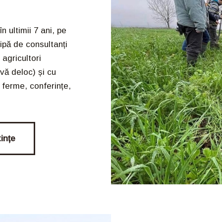
 ultimii 7 ani, pe
ipă de consultanți
 agricultori
ivă deloc) și cu
a ferme, conferințe,
ințe