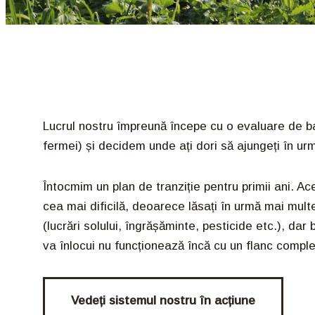
Lucrul nostru împreună începe cu o evaluare de ba
fermei) și decidem unde ați dori să ajungeți în urm
Întocmim un plan de tranziție pentru primii ani. A
cea mai dificilă, deoarece lăsați în urmă mai multe 
(lucrări solului, îngrășăminte, pesticide etc.), dar 
va înlocui nu funcționează încă cu un flanc comple
Vedeți sistemul nostru în acțiune