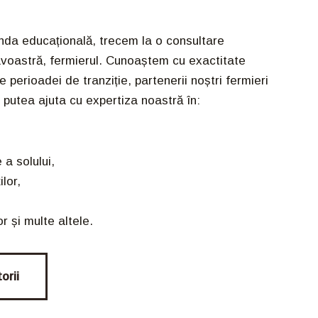
nda educațională, trecem la o consultare
voastră, fermierul. Cunoaștem cu exactitate
 perioadei de tranziție, partenerii noștri fermieri
m putea ajuta cu expertiza noastră în:
,
 a solului,
lor,
r și multe altele.
orii