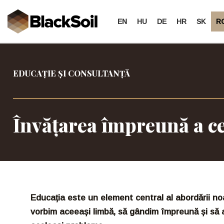
EN
HU
DE
HR
SK
R
Treci
la
conținut
EDUCAȚIE ȘI CONSULTANȚĂ
Învățarea împreună a ce
Educația este un element central al abordării no
vorbim aceeași limbă, să gândim împreună și s